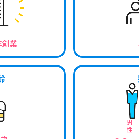
年創業
齢
男
2
性