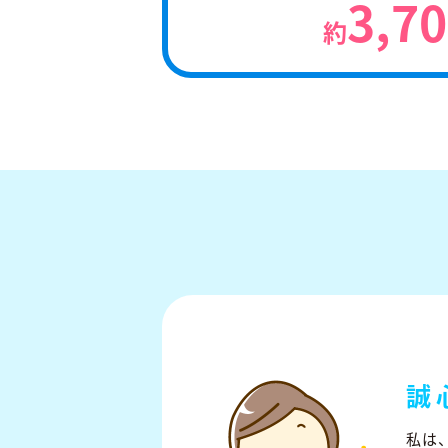
3,7
約
誠
私は