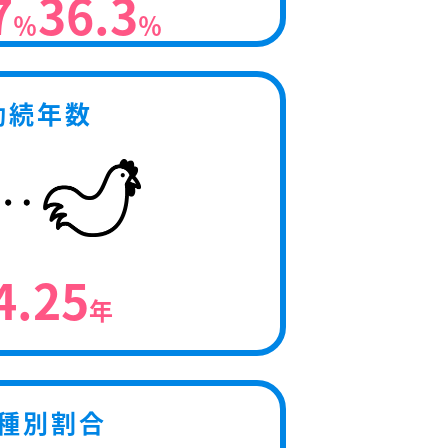
7
36.3
％
％
勤続年数
4.25
年
種別割合