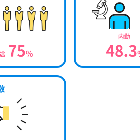
内勤
75
48.3
％
途
数