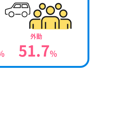
外勤
51.7
％
％