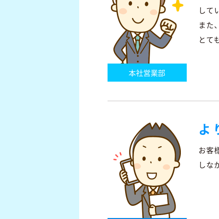
して
また
とて
本社営業部
よ
お客
しな