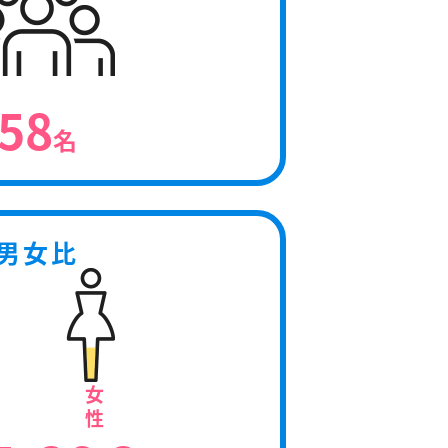
58
名
男女比
女
性