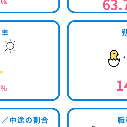
63.
歳
化率
0
1
％
卒／中途の割合
職