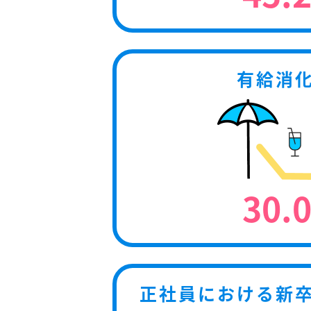
有給消
30.
正社員における新