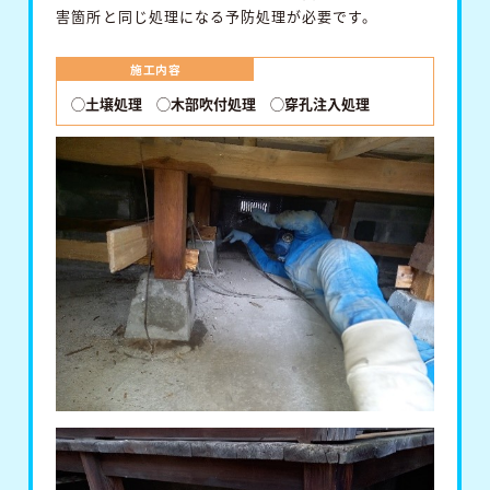
害箇所と同じ処理になる予防処理が必要です。
施工内容
◯土壌処理
◯木部吹付処理
◯穿孔注入処理